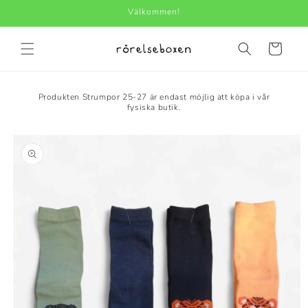
vidare
Välkommen!
till
innehåll
Varukorg
Produkten Strumpor 25-27 är endast möjlig att köpa i vår
fysiska butik.
 vidare till
roduktinformation