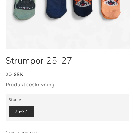
Öppna
mediet
Strumpor 25-27
1
i
modalfönster
Ordinarie
20 SEK
pris
Produktbeskrivning
Storlek
25-27
1 par strumpor.