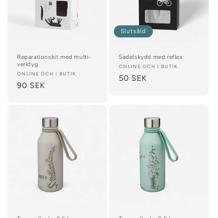
Slutsåld
Reparationskit med multi-
Sadelskydd med reflex
verktyg
Säljare:
ONLINE OCH I BUTIK
Säljare:
ONLINE OCH I BUTIK
Ordinarie
50 SEK
Ordinarie
90 SEK
pris
pris