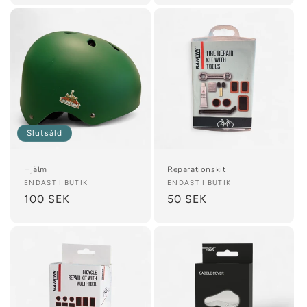
Slutsåld
Hjälm
Reparationskit
Säljare:
ENDAST I BUTIK
Säljare:
ENDAST I BUTIK
Ordinarie
100 SEK
Ordinarie
50 SEK
pris
pris