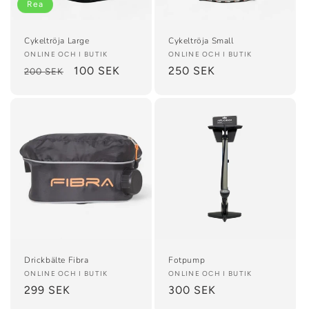
Rea
Cykeltröja Large
Cykeltröja Small
Säljare:
ONLINE OCH I BUTIK
Säljare:
ONLINE OCH I BUTIK
Ordinarie
Försäljningspris
100 SEK
Ordinarie
250 SEK
200 SEK
pris
pris
Drickbälte Fibra
Fotpump
Säljare:
ONLINE OCH I BUTIK
Säljare:
ONLINE OCH I BUTIK
Ordinarie
299 SEK
Ordinarie
300 SEK
pris
pris