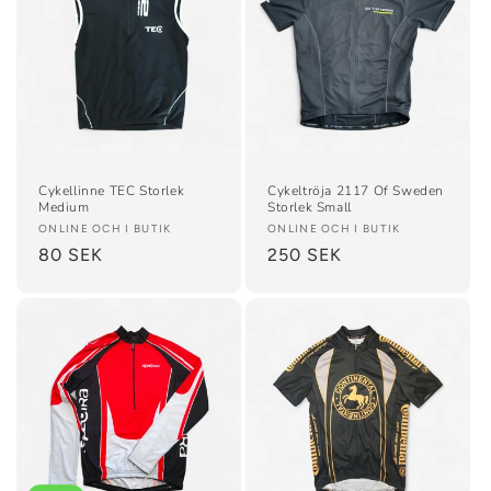
Cykellinne TEC Storlek
Cykeltröja 2117 Of Sweden
Medium
Storlek Small
Säljare:
ONLINE OCH I BUTIK
Säljare:
ONLINE OCH I BUTIK
Ordinarie
80 SEK
Ordinarie
250 SEK
pris
pris