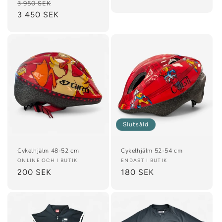
Ordinarie
Försäljningspris
3 950 SEK
pris
pris
3 450 SEK
Slutsåld
Cykelhjälm 48-52 cm
Cykelhjälm 52-54 cm
Säljare:
ONLINE OCH I BUTIK
Säljare:
ENDAST I BUTIK
Ordinarie
200 SEK
Ordinarie
180 SEK
pris
pris