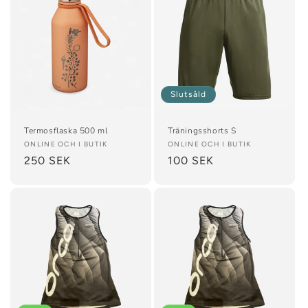
Slutsåld
Termosflaska 500 ml
Träningsshorts S
Säljare:
ONLINE OCH I BUTIK
Säljare:
ONLINE OCH I BUTIK
Ordinarie
250 SEK
Ordinarie
100 SEK
pris
pris