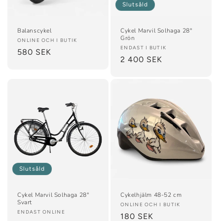
e
Slutsåld
r
Balanscykel
Cykel Marvil Solhaga 28"
i
Grön
Säljare:
ONLINE OCH I BUTIK
Säljare:
ENDAST I BUTIK
Ordinarie
580 SEK
e
Ordinarie
2 400 SEK
pris
pris
:
Slutsåld
Cykel Marvil Solhaga 28"
Cykelhjälm 48-52 cm
Svart
Säljare:
ONLINE OCH I BUTIK
Säljare:
ENDAST ONLINE
Ordinarie
180 SEK