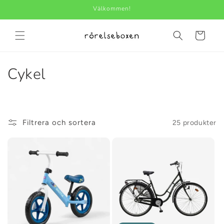
vidare
Välkommen!
till
innehåll
Varukorg
P
Cykel
r
o
Filtrera och sortera
25 produkter
d
u
k
t
s