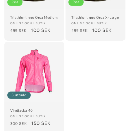
Rea
Rea
Triathlonlinne Orca Medium
Triathlonlinne Orca X-Large
Säljare:
ONLINE OCH I BUTIK
Säljare:
ONLINE OCH I BUTIK
Ordinarie
Försäljningspris
100 SEK
Ordinarie
Försäljningspris
100 SEK
499 SEK
499 SEK
pris
pris
Slutsåld
Vindjacka 40
Säljare:
ONLINE OCH I BUTIK
Ordinarie
Försäljningspris
150 SEK
300 SEK
pris