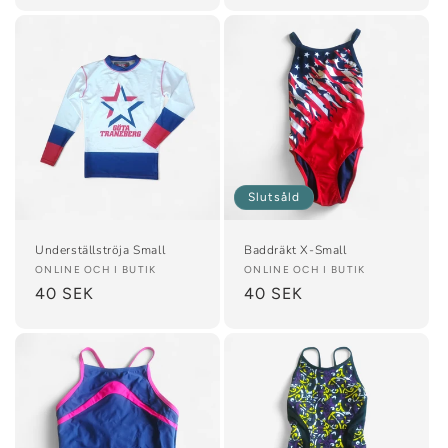
Slutsåld
Underställströja Small
Baddräkt X-Small
Säljare:
ONLINE OCH I BUTIK
Säljare:
ONLINE OCH I BUTIK
Ordinarie
40 SEK
Ordinarie
40 SEK
pris
pris