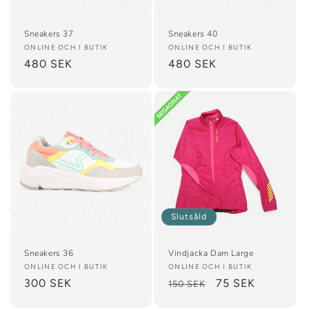
Sneakers 37
Sneakers 40
Säljare:
ONLINE OCH I BUTIK
Säljare:
ONLINE OCH I BUTIK
Ordinarie
480 SEK
Ordinarie
480 SEK
pris
pris
Slutsåld
Sneakers 36
Vindjacka Dam Large
Säljare:
ONLINE OCH I BUTIK
Säljare:
ONLINE OCH I BUTIK
Ordinarie
300 SEK
Ordinarie
Försäljningspris
75 SEK
150 SEK
pris
pris