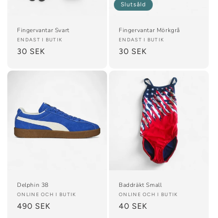
e
Slutsåld
r
Fingervantar Svart
Fingervantar Mörkgrå
i
Säljare:
ENDAST I BUTIK
Säljare:
ENDAST I BUTIK
Ordinarie
30 SEK
Ordinarie
30 SEK
e
pris
pris
:
Delphin 38
Baddräkt Small
Säljare:
ONLINE OCH I BUTIK
Säljare:
ONLINE OCH I BUTIK
Ordinarie
490 SEK
Ordinarie
40 SEK
pris
pris