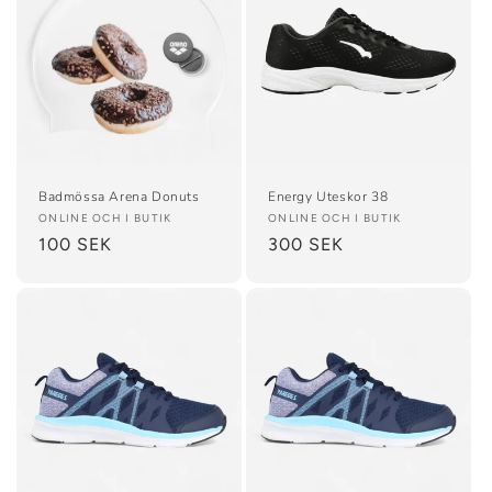
Badmössa Arena Donuts
Energy Uteskor 38
Säljare:
ONLINE OCH I BUTIK
Säljare:
ONLINE OCH I BUTIK
Ordinarie
100 SEK
Ordinarie
300 SEK
pris
pris