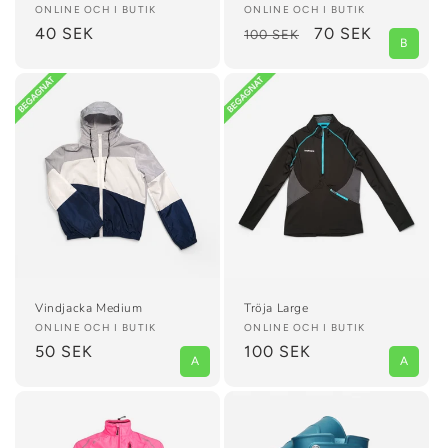
Säljare:
ONLINE OCH I BUTIK
Säljare:
ONLINE OCH I BUTIK
Ordinarie
40 SEK
Ordinarie
Försäljningspris
70 SEK
100 SEK
B
pris
pris
Vindjacka Medium
Tröja Large
Säljare:
ONLINE OCH I BUTIK
Säljare:
ONLINE OCH I BUTIK
Ordinarie
50 SEK
Ordinarie
100 SEK
A
A
pris
pris