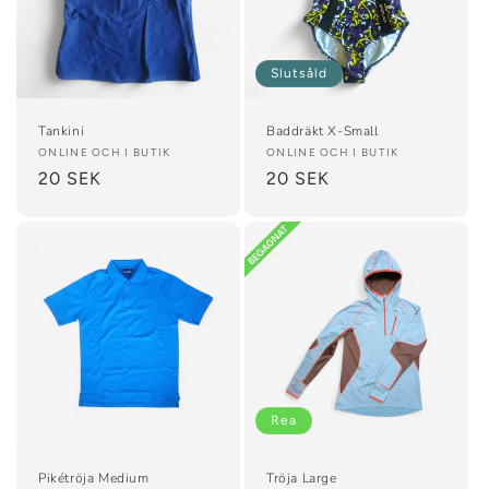
Slutsåld
Tankini
Baddräkt X-Small
Säljare:
ONLINE OCH I BUTIK
Säljare:
ONLINE OCH I BUTIK
Ordinarie
20 SEK
Ordinarie
20 SEK
pris
pris
Rea
Pikétröja Medium
Tröja Large