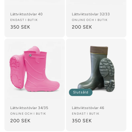
Lättviktsstövlar 40
Lättviktsstövlar 32/33
Säljare:
ENDAST I BUTIK
Säljare:
ONLINE OCH I BUTIK
Ordinarie
350 SEK
Ordinarie
200 SEK
pris
pris
Slutsåld
Lättviktsstövlar 34/35
Lättviktsstövlar 46
Säljare:
ONLINE OCH I BUTIK
Säljare:
ENDAST I BUTIK
Ordinarie
200 SEK
Ordinarie
350 SEK
pris
pris