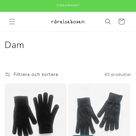
vidare
Välkommen!
till
innehåll
Varukorg
P
Dam
r
o
Filtrera och sortera
45 produkter
d
u
k
t
s