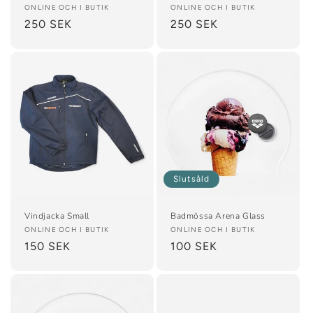
Säljare:
ONLINE OCH I BUTIK
Säljare:
ONLINE OCH I BUTIK
Ordinarie
250 SEK
Ordinarie
250 SEK
pris
pris
Slutsåld
Vindjacka Small
Badmössa Arena Glass
Säljare:
ONLINE OCH I BUTIK
Säljare:
ONLINE OCH I BUTIK
Ordinarie
150 SEK
Ordinarie
100 SEK
pris
pris