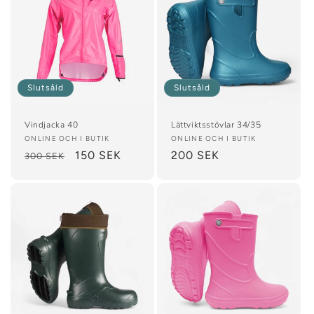
Slutsåld
Slutsåld
Vindjacka 40
Lättviktsstövlar 34/35
Säljare:
ONLINE OCH I BUTIK
Säljare:
ONLINE OCH I BUTIK
Ordinarie
Försäljningspris
150 SEK
Ordinarie
200 SEK
300 SEK
pris
pris