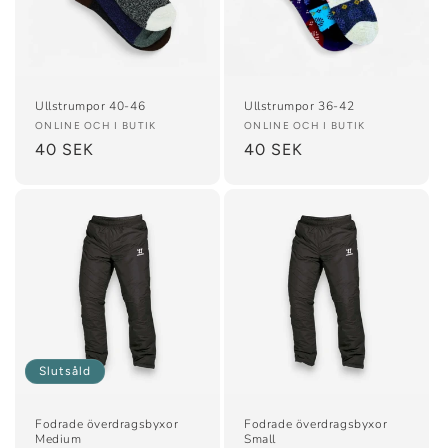
Ullstrumpor 40-46
Ullstrumpor 36-42
Säljare:
ONLINE OCH I BUTIK
Säljare:
ONLINE OCH I BUTIK
Ordinarie
40 SEK
Ordinarie
40 SEK
pris
pris
Slutsåld
Fodrade överdragsbyxor
Fodrade överdragsbyxor
Medium
Small