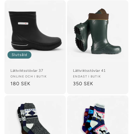
Slutsåld
Lättviktsstövlar 37
Lättviktsstövlar 41
Säljare:
ONLINE OCH I BUTIK
Säljare:
ENDAST I BUTIK
Ordinarie
180 SEK
Ordinarie
350 SEK
pris
pris