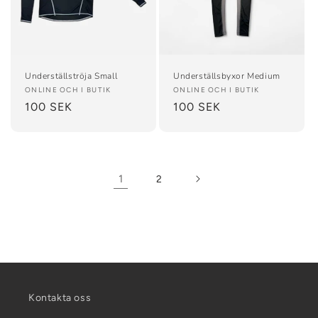
Underställströja Small
Underställsbyxor Medium
Säljare:
ONLINE OCH I BUTIK
Säljare:
ONLINE OCH I BUTIK
Ordinarie
100 SEK
Ordinarie
100 SEK
pris
pris
1
2
Kontakta oss