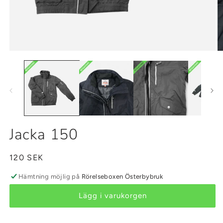
Öppna
Ö
mediet
m
1
2
i
i
modalfönster
m
Jacka 150
Ordinarie
120 SEK
pris
Hämtning möjlig på
Rörelseboxen Österbybruk
Lägg i varukorgen